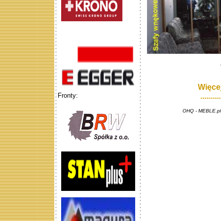
Więce
Fronty:
.......
OHQ - MEBLE.pl 