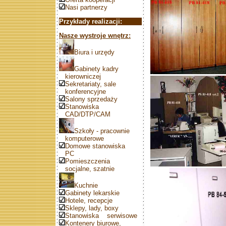
Nasi partnerzy
Przykłady realizacji:
Nasze wystroje wnętrz:
Biura i urzędy
Gabinety kadry
kierowniczej
Sekretariaty, sale
konferencyjne
Salony sprzedaży
Stanowiska
CAD/DTP/CAM
Szkoły - pracownie
komputerowe
Domowe stanowiska
PC
Pomieszczenia
socjalne, szatnie
Kuchnie
Gabinety lekarskie
Hotele, recepcje
Sklepy, lady, boxy
Stanowiska serwisowe
Kontenery biurowe,