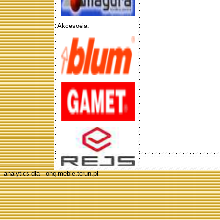
Akcesoeia:
analytics dla - ohq-meble.torun.pl