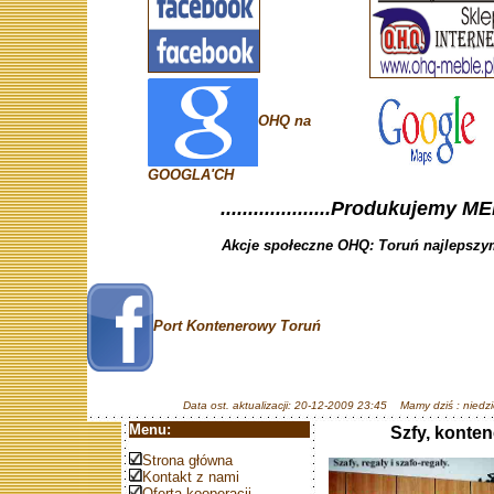
OHQ na
GOOGLA'CH
....................Produkujemy ME
Akcje społeczne OHQ: Toruń najlepszym
Port Kontenerowy Toruń
Data ost. aktualizacji: 20-12-2009 23:45 Mamy dziś : niedzi
Menu:
Szfy, konte
Strona główna
Kontakt z nami
Oferta kooperacji