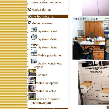
mieszkalne, socjalne
Napisz do nas
Dane techniczne:
Meble biurowe:
System Slant
System Vertic
System Basic
Meble popularne
Szafy, kontenery,
regały
Kuchnie
Meble sklepowe
Meble szkolne
Szafy z drzwiami
przesuwanymi