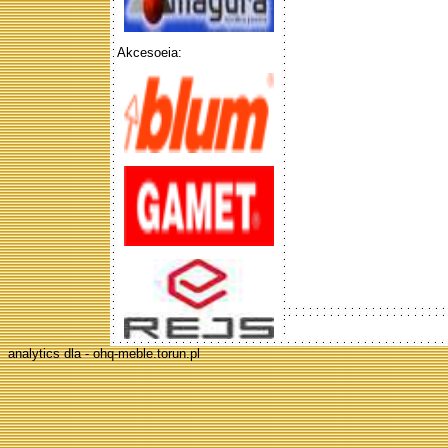
Akcesoeia:
analytics dla - ohq-meble.torun.pl