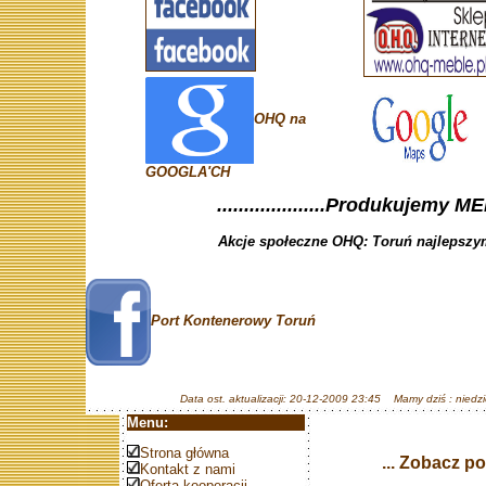
OHQ na
GOOGLA'CH
....................Produkujemy ME
Akcje społeczne OHQ: Toruń najlepszym
Port Kontenerowy Toruń
Data ost. aktualizacji: 20-12-2009 23:45 Mamy dziś : niedzi
Menu:
Strona główna
... Zobacz p
Kontakt z nami
Oferta kooperacji