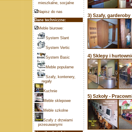
mieszkalne, socjalne
Napisz do nas
3) Szafy, garderoby
Dane techniczne:
Meble biurowe:
System Slant
System Vertic
4) Sklepy i hurtowni
System Basic
Meble popularne
Szafy, kontenery,
regały
Kuchnie
5) Szkoły - Pracowni
Meble sklepowe
Meble szkolne
Szafy z drzwiami
przesuwanymi