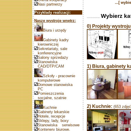
...[ wybi
Nasi partnerzy
Przykłady realizacji:
Wybierz kat
...........
Nasze wystroje wnętrz:
0) Projekty wystroju
Biura i urzędy
Gabinety kadry
kierowniczej
Sekretariaty, sale
konferencyjne
Salony sprzedaży
Stanowiska
1) Biura, gabinety k
CAD/DTP/CAM
Szkoły - pracownie
komputerowe
Domowe stanowiska
PC
Pomieszczenia
socjalne, szatnie
2) Kuchnie:
(653 zdjęć
Kuchnie
Gabinety lekarskie
Hotele, recepcje
Sklepy, lady, boxy
Stanowiska serwisowe
Kontenery biurowe,