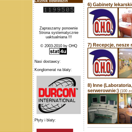
Licznik odwiedzin
6) Gabinety lekarski
Zapraszamy ponownie
Strona systematycznie
uaktualniana !!!
7) Recepcje, nesze r
© 2003-2010 by OHQ
Nasi dostawcy:
Konglomerat na blaty:
8) Inne (Laboratoria
serwerownie:)
(100 zd
Płyty i blaty:
.....................................