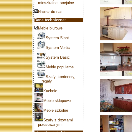
mieszkalne, socjalne
Napisz do nas
Dane techniczne:
Meble biurowe:
System Slant
System Vertic
System Basic
Meble popularne
Szafy, kontenery,
regały
Kuchnie
Meble sklepowe
Meble szkolne
Szafy z drzwiami
przesuwanymi