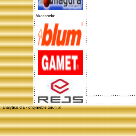
Akcesoeia:
analytics dla - ohq-meble.torun.pl