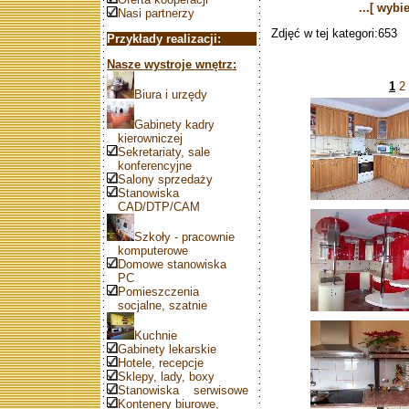
...[ wybi
Nasi partnerzy
Zdjęć w tej kategori:653
Przykłady realizacji:
Nasze wystroje wnętrz:
1
2
Biura i urzędy
Gabinety kadry
kierowniczej
Sekretariaty, sale
konferencyjne
Salony sprzedaży
Stanowiska
CAD/DTP/CAM
Szkoły - pracownie
komputerowe
Domowe stanowiska
PC
Pomieszczenia
socjalne, szatnie
Kuchnie
Gabinety lekarskie
Hotele, recepcje
Sklepy, lady, boxy
Stanowiska serwisowe
Kontenery biurowe,