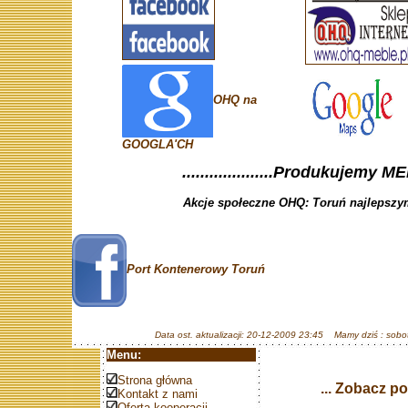
OHQ na
GOOGLA'CH
....................Produkujemy ME
Akcje społeczne OHQ: Toruń najlepszym
Port Kontenerowy Toruń
Data ost. aktualizacji: 20-12-2009 23:45 Mamy dziś : sobot
Menu:
Strona główna
... Zobacz p
Kontakt z nami
Oferta kooperacji