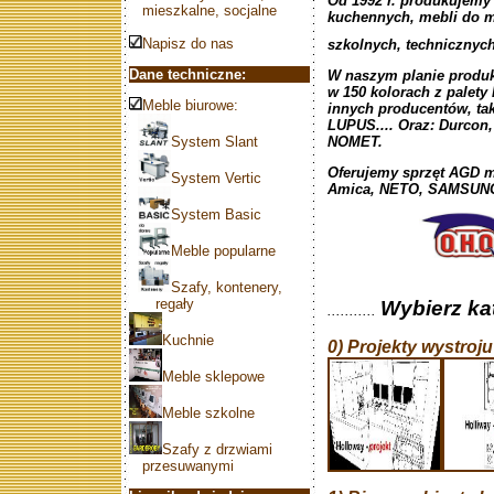
Od 1992 r. produkujemy 
mieszkalne, socjalne
kuchennych, mebli do m
Napisz do nas
szkolnych, technicznych
Dane techniczne:
W naszym planie produ
w 150 kolorach z palet
Meble biurowe:
innych producentów, t
LUPUS.... Oraz: Durcon,
System Slant
NOMET.
Oferujemy sprzęt AGD 
System Vertic
Amica, NETO, SAMSUNG, 
System Basic
Meble popularne
Szafy, kontenery,
regały
Wybierz kat
...........
Kuchnie
0) Projekty wystroju
Meble sklepowe
Meble szkolne
Szafy z drzwiami
przesuwanymi