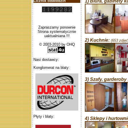
Licznik odwiedzin
1) Biura, gabinety k
Zapraszamy ponownie
Strona systematycznie
uaktualniana !!!
2) Kuchnie:
(653 zdjęć
© 2003-2010 by OHQ
Nasi dostawcy:
Konglomerat na blaty:
3) Szafy, garderoby
Płyty i blaty:
4) Sklepy i hurtowni