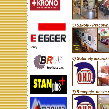
5) Szkoły - Pracowni
Fronty:
6) Gabinety lekarski
7) Recepcje, nesze r