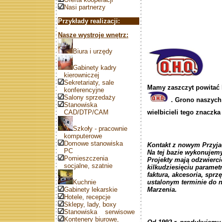
Nasi partnerzy
Przykłady realizacji:
Nasze wystroje wnętrz:
Biura i urzędy
Gabinety kadry
kierowniczej
Sekretariaty, sale
Mamy zaszczyt powitać 
konferencyjne
Salony sprzedaży
. Grono naszych 
Stanowiska
CAD/DTP/CAM
wielbicieli tego znaczk
Szkoły - pracownie
komputerowe
Domowe stanowiska
Kontakt z nowym Przyja
PC
Na tej bazie wykonujemy
Pomieszczenia
Projekty mają odzwierci
socjalne, szatnie
kilkudziesięciu parametr
faktura, akcesoria, sprz
Kuchnie
ustalonym terminie do n
Gabinety lekarskie
Marzenia.
Hotele, recepcje
Sklepy, lady, boxy
Stanowiska serwisowe
Kontenery biurowe,