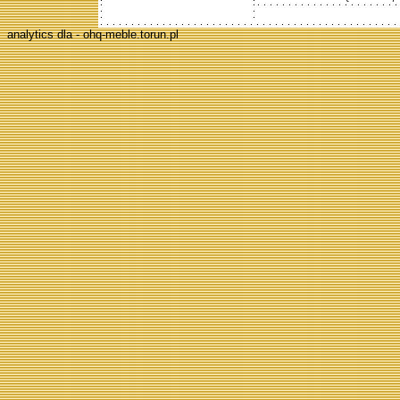
analytics dla - ohq-meble.torun.pl